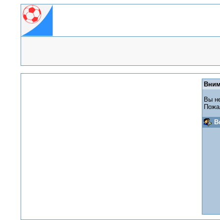
Вним
Вы н
Пожа
В