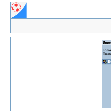
Вним
Толь
Пожа
В