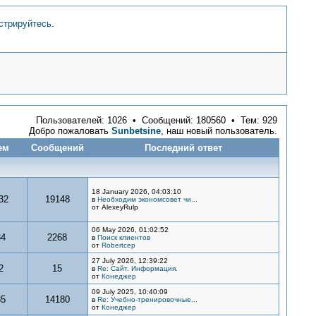
стрируйтесь
.
Пользователей: 1026 • Сообщений: 180560 • Тем: 929
Добро пожаловать
Sunbetsine
, наш новый пользователь.
ем
Сообщений
Последний ответ
18 January 2026, 04:03:10
32
19148
в
Необходим экономсовет чи...
от AlexeyRulp
06 May 2026, 01:02:52
34
2268
в
Поиск клиентов
от
Robertcep
27 July 2026, 12:39:22
2
15
в
Re: Сайт. Информация.
от
Конеджер
09 July 2025, 10:40:09
85
14180
в
Re: Учебно-тренировочные...
от
Конеджер