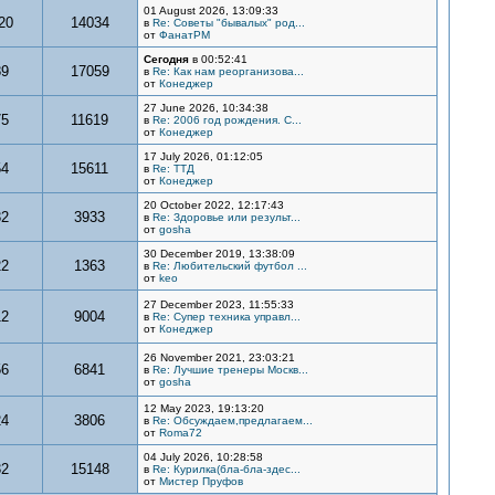
01 August 2026, 13:09:33
20
14034
в
Re: Советы "бывалых" род...
от
ФанатРМ
Сегодня
в 00:52:41
89
17059
в
Re: Как нам реорганизова...
от
Конеджер
27 June 2026, 10:34:38
75
11619
в
Re: 2006 год рождения. С...
от
Конеджер
17 July 2026, 01:12:05
54
15611
в
Re: ТТД
от
Конеджер
20 October 2022, 12:17:43
32
3933
в
Re: Здоровье или результ...
от
gosha
30 December 2019, 13:38:09
22
1363
в
Re: Любительский футбол ...
от
keo
27 December 2023, 11:55:33
12
9004
в
Re: Супер техника управл...
от
Конеджер
26 November 2021, 23:03:21
56
6841
в
Re: Лучшие тренеры Москв...
от
gosha
12 May 2023, 19:13:20
24
3806
в
Re: Обсуждаем,предлагаем...
от
Roma72
04 July 2026, 10:28:58
32
15148
в
Re: Курилка(бла-бла-здес...
от
Мистер Пруфов