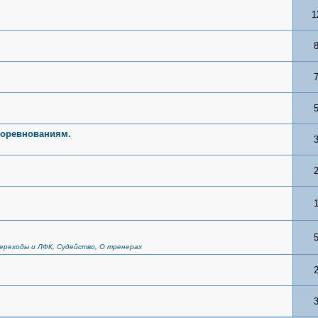
1
соревнованиям.
Переходы и ЛФК
,
Судейство
,
О тренерах