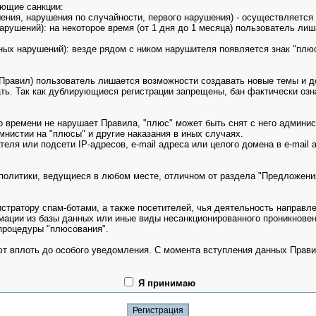
ющие санкции:
шения, нарушения по случайности, первого нарушения) - осуществляетс
нарушений): на некоторое время (от 1 дня до 1 месяца) пользователь л
енных нарушений): везде рядом с ником нарушителя появляется знак "пл
й Правил) пользователь лишается возможности создавать новые темы и д
вать. Так как дублирующиеся регистрации запрещены, бан фактически оз
о времени не нарушает Правила, "плюс" может быть снят с него админис
мнистии на "плюсы" и другие наказания в иных случаях.
ателя или подсети IP-адресов, e-mail адреса или целого домена в e-mai
политики, ведущиеся в любом месте, отличном от раздела "Предложени
стратору спам-ботами, а также посетителей, чья деятельность направле
ции из базы данных или иные виды несанкционированного проникновени
процедуры "плюсования".
уют вплоть до особого уведомления. С момента вступления данных Прав
Я принимаю