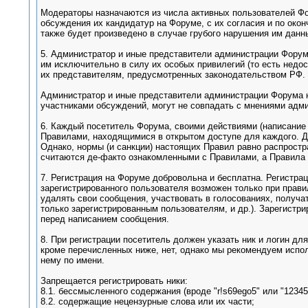
Модераторы назначаются из числа активных пользователей Фо
обсуждения их кандидатур на Форуме, с их согласия и по око
также будет произведено в случае грубого нарушения им данн
5. Администратор и иные представители администрации Форум
им исключительно в силу их особых привилегий (то есть нед
их представителям, предусмотренных законодательством РФ.
Администратор и иные представители администрации Форума н
участниками обсуждений, могут не совпадать с мнениями адм
6. Каждый посетитель Форума, своими действиями (написание
Правилами, находящимися в открытом доступе для каждого. Д
Однако, нормы (и санкции) настоящих Правил равно распростра
считаются де-факто ознакомленными с Правилами, а Правила 
7. Регистрация на Форуме добровольна и бесплатна. Регистра
зарегистрированного пользователя возможен только при прави
удалять свои сообщения, участвовать в голосованиях, получа
только зарегистрированным пользователям, и др.). Зарегистр
перед написанием сообщения.
8. При регистрации посетитель должен указать ник и логин д
кроме перечисленных ниже, нет, однако мы рекомендуем испол
нему по имени.
Запрещается регистрировать ники:
8.1. бессмысленного содержания (вроде "r!s69ego5" или "12345
8.2. содержащие нецензурные слова или их части;