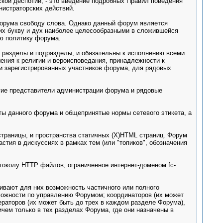
кой деспотии, - это введение подробных Правил поведения
нистраторских действий.
 форума свободу слова. Однако данный форум является
 их букву и дух наиболее целесообразными в сложившейся
ю политику форума.
 разделы и подразделы, и обязательны к исполнению всеми
шения к религии и вероисповедания, принадлежности к
 и зарегистрированных участников форума, для рядовых
гие представители администрации форума и рядовые
ы данного форума и общепринятые нормы сетевого этикета, а
страницы, и пространства статичных (X)HTML страниц. Форум
тия в дискуссиях в рамках тем (или "топиков", обозначения
токолу HTTP файлов, ограниченное интернет-доменом fc-
ивают для них возможность частичного или полного
можности по управлению Форумом; координаторов (их может
раторов (их может быть до трех в каждом разделе Форума),
чем только в тех разделах Форума, где они назначены в