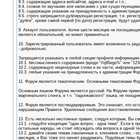
8.3. содержащие адреса вебсайтов, адреса e-mail и т.п.;
8.4. схожие по звучанию или написанию с уже существующими
8.5. содержащие указание на принадлежность к администрации Ф
8.6. строго запрещается дублирующая регистрация, т.е. регист
"дубли", кроме самой первой (по дате) регистрации, будут уда
9. Аккаунт пользователя, более шести месяцев не посещающего
является обязательной, но может применяться.
10. Зарегистрированный пользователь имеет возможность реда
- добровольно.
Запрещается указывать в любой секции профиля информацию
10.1. бессмысленного содержания (вроде "r!q95ego%" или "1234
10.2. содержащую нецензурные слова и их части, информацию 
10.3. любые указания на принадлежность к администрации Фор
11. Форум является тематическим. Основными тематиками Фо
Основным языком Форума является русский. На Форуме привет
маргинального сленга, в т.ч. "падонкавского" языка, не поощря
12. Форум является постмодерируемым. Это означает, что ос
нарушающим Правила. Удаленные сообщения восстановлению 
13. Есть несколько несложных правил, следуя которым, Вы см
13.1. следуйте концепции "один вопрос - одна тема". Если в п
остальные народы, не стоит обсуждать оба вопроса в одной т
13.2. давайте своим темам лаконичные и, ключевое слово, - о
месяцев, и Вас тоже это начнет раздражать. Подобные темы 