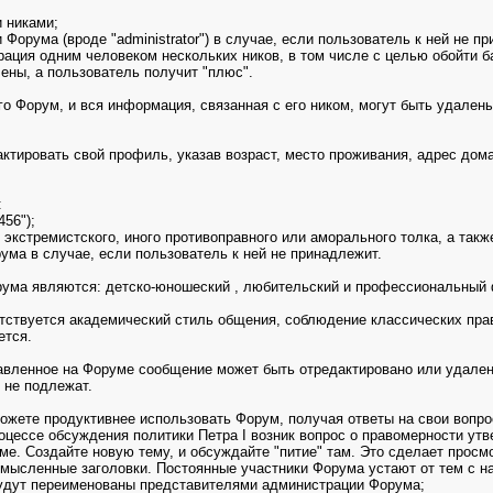
 никами;
орума (вроде "administrator") в случае, если пользователь к ней не пр
рация одним человеком нескольких ников, в том числе с целью обойти ба
лены, а пользователь получит "плюс".
 Форум, и вся информация, связанная с его ником, могут быть удалены
ктировать свой профиль, указав возраст, место проживания, адрес дом
:
56");
экстремистского, иного противоправного или аморального толка, а та
ума в случае, если пользователь к ней не принадлежит.
рума являются: детско-юношеский , любительский и профессиональный 
ствуется академический стиль общения, соблюдение классических пра
ется.
тавленное на Форуме сообщение может быть отредактировано или удален
не подлежат.
ожете продуктивнее использовать Форум, получая ответы на свои вопро
роцессе обсуждения политики Петра I возник вопрос о правомерности утв
еме. Создайте новую тему, и обсуждайте "питие" там. Это сделает прос
смысленные заголовки. Постоянные участники Форума устают от тем с на
будут переименованы представителями администрации Форума;