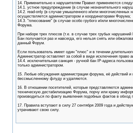
14. Применительно к нарушителям Правил применяются следу
14.1. устное предупреждение (в случае незначительного нару
14.2. read-only (в случае умышленного и/или многочисленных 
осуществляется администратором и координаторами Форума;
14.3. "плюсование" (в случае особо грубого и/или многочисл
Форума.
При наборе трех плюсов (т.е. в случае трех грубых нарушени
Бан получается раз и навсегда, его нельзя снять или обжало
данный Форум.
Если пользователь имеет один "плюс" и в течении длительног
Администратор оставляет за собой в виде исключения право а
14.4. исключительная санкция - ручной бан IP-адреса пользов
только администратором.
15. Любые обсуждения администрации форума, её действий и 
бессмысленному флуду и удаляются.
16. В отношении посетителей, которые представляются админи
техническую дестабилизацию Форума, порчу или кражу информа
производиться по факту выявления подобных фактов в обход 
17. Правила вступают в силу 27 сентября 2009 года и действ
утрачивают свою силу.