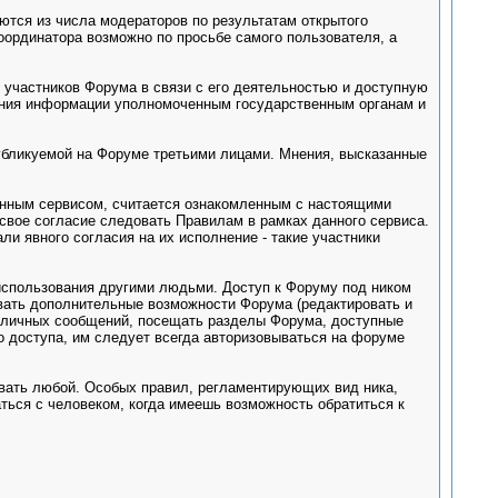
тся из числа модераторов по результатам открытого
оординатора возможно по просьбе самого пользователя, а
участников Форума в связи с его деятельностью и доступную
ления информации уполномоченным государственным органам и
убликуемой на Форуме третьими лицами. Мнения, высказанные
анным сервисом, считается ознакомленным с настоящими
свое согласие следовать Правилам в рамках данного сервиса.
и явного согласия на их исполнение - такие участники
 использования другими людьми. Доступ к Форуму под ником
овать дополнительные возможности Форума (редактировать и
му личных сообщений, посещать разделы Форума, доступные
о доступа, им следует всегда авторизовываться на форуме
ывать любой. Особых правил, регламентирующих вид ника,
ться с человеком, когда имеешь возможность обратиться к