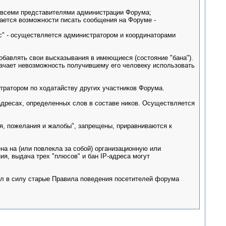
я всеми представителями администрации Форума;
ишается возможности писать сообщения на Форуме -
юс" - осуществляется администратором и координаторами
обавлять свои высказывания в имеющиеся (состояние "бана").
начает невозможность получившему его человеку использовать
тратором по ходатайству других участников Форума.
l адресах, определенных слов в составе ников. Осуществляется
я, пожелания и жалобы", запрещены, приравниваются к
на на (или повлекла за собой) организационную или
я, выдача трех "плюсов" и бан IP-адреса могут
ил в силу старые Правила поведения посетителей форума