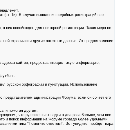
инадлежит.
н (ст. 15). В случае выявления подобных регистраций все
, а ник освобожден для повторной регистрации. Такая мера не
ашней странички и другие анкетные данные. Их предоставление
кже адреса сайтов, предоставляющих такую информацию;
футбол .
вил русской орфографии и пунктуации. Использование
о представителем администрации Форума, если он сочтет его
сы и помогая другим:
ерждения, что русские пьют водки в два раза больше, чем все
мотр и поиск информации на Форуме гораздо более удобными;
званиями типа "Помогите ответом!". Вот увидите, пройдет пара