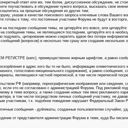
онкретный ответ или же, тем более, дискуссионное обсуждение, не стои
ете поучаствовать в обсуждении чужого вопроса, высказать свое мнение
 сошлитесь на прошлые обсуждения из других тем;
оруму, указав в качестве поискового запроса ключевые слова Вашего во
е готовы к тому, что постоянные участники Форума не будут в восторге
чая на последнее сообщение темы, не цитируйте его вовсе, или цитируйт
 на сообщение темы, не являющееся последним, цитируйте его в необх
о подумать, цитирование можно сократить вдвое без потери информатив
у сообщений (вопросов) в несколько тем сразу или создание нескольких
РЕГИСТРЕ (капс), преимущественно жирным шрифтом, а равно сообще
оскорбления в адрес кого бы то ни было, информацию клеветнического х
азного, голословно-эмоционального содержания), а равно сообщения, 
ериалы, являющиеся частной перепиской, в том числе перепиской посре
ельством РФ (например, порнографические изображения или сведения, 
, если это не согласовано с администрацией Форума. Под рекламой под
мому в теме вопросу, а также создание новых тем явно рекламного хара
актера, в том числе посредством личных сообщений участнику, не дававш
м участникам, т.к. подобное поведение нарушает Федеральный Закон Р
нтичные сообщения - дубликаты, созданные пользователем случайно, у
дение от представителя администрации Форума в теме, куда Вы писали