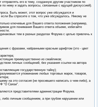
т отправлять его в тему, созданную другим участником по
 по нему и задать вопросы, связанные с идущей дискуссией).
проса. Быть может, этот вопрос уже обсуждался и
, если Вы спросите о том, что уже обсуждалось. Никому не
е только ключевые для Вашего ответа положения (например,
одимом для понимания Вашего ответа объеме, избегайте
ности;
 одинаковых тем в разных разделах Форума с целью привлечь к
ния с фразами, набранными красным шрифтом (это - цвет
арактера;
состоящие преимущественно из смайликов;
дством личных сообщений, без указания ссылки на автора
составляющие государственную тайну);
разумевается упоминание любых торговых марок, товаров,
ктера;
ему на это согласия (не просившего написать о чем-либо), а
Ф "О Cвязи".
даляются представителями администрации Форума.
, либо личным сообщением, а при грубом нарушении или