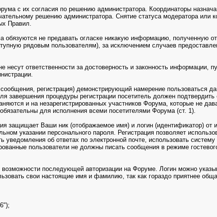
рума с их согласия по решению администратора. Координаторы назначаю
нчательному решению администратора. Снятие статуса модератора или к
ых Правил.
а обязуются не предавать огласке никакую информацию, полученную от 
оступную рядовым пользователям), за исключением случаев предостав
е несут ответственности за достоверность и законность информации, п
инистрации.
 сообщения, регистрация) демонстрирующий намерение пользоваться д
ля завершения процедуры регистрации посетитель должен подтвердить 
няются и на незарегистрированных участников Форума, которые не давал
обязательны для исполнения всеми посетителями Форума (ст. 1).
ция защищает Ваши ник (отображаемое имя) и логин (идентификатор) от
льном указании персонального пароля. Регистрация позволяет использ
ть уведомления об ответах по электронной почте, использовать систе
ированные пользователи не должны писать сообщения в режиме гостевог
ля возможности последующей авторизации на Форуме. Логин можно указ
ьзовать свои настоящие имя и фамилию, так как гораздо приятнее обща
6");