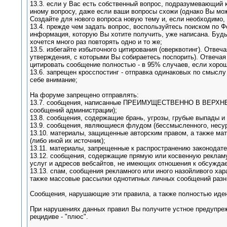
13.3. если у Вас есть собственный вопрос, подразумевающий к
иному вопросу, даже если ваши вопросы схожи (однако Вы мож
Создайте для нового вопроса новую тему и, если необходимо,
13.4. прежде чем задать вопрос, воспользуйтесь поиском по Ф
информация, которую Вы хотите получить, уже написана. Будьт
хочется много раз повторять одно и то же;
13.5. избегайте избыточного цитирования (оверквотинг). Отве
утверждения, с которыми Вы собираетесь поспорить). Отвечая
цитировать сообщение полностью - в 95% случаев, если хорош
13.6. запрещен кросспостинг - отправка одинаковых по смысл
себе внимание;
На форуме запрещено отправлять:
13.7. сообщения, написанные ПРЕИМУЩЕСТВЕННО В ВЕРХНЕМ 
сообщений администрации);
13.8. сообщения, содержащие брань, угрозы, грубые выпады и 
13.9. сообщения, являющиеся флудом (бессмысленного, несур
13.10. материалы, защищенные авторским правом, а также мат
(либо иной их источник);
13.11. материалы, запрещенные к распространению законодат
13.12. сообщения, содержащие прямую или косвенную рекламу
услуг и адресов вебсайтов, не имеющих отношения к обсуждае
13.13. спам, сообщения рекламного или иного назойливого хар
также массовые рассылки однотипных личных сообщений разны
Сообщения, нарушающие эти правила, а также полностью иде
При нарушениях данных правил Вы получите устное предупреж
рецидиве - "плюс".