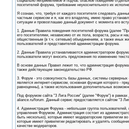
социально неприемлемое и подчас опасное поведение отдельны
посетителей форума, требование неукоснительного их исполн
Я сознаю, что, требуя от каждого посетителя следовать данн
частным сервисом и я, как его владелец, имею право устанав
ситуации и провозглашаю данный документ с момента его вс
1. Данные Правила поведения посетителей форума (далее "Пр
его посетителями, независимо от их пола, возраста, расы и н
общественным (в т.ч. сетевым) объединениям, а также иных ж
пользователей и представителей администрации форума.
2. Данные Правила устанавливаются администратором форума.
пользователи могут вносить предложения по изменению текст
В основе данных Правил лежит то, что администрация форума
также действующее законодательство РФ.
3. Форум - это совокупность базы данных, системы серверных
является интернет-сервисом, основная функция которого - пре
равноценны), а также использования дополнительных возможно
Под форумом сайта "3 Лига России" (далее "Форум") в рамка
aliance.ru/forum. Данный сервис предоставляется сайтом "3 Лиг
4. Администрация Форума - небольшая группа пользователей,
управления Форумом. Администрация состоит из администрато
быть несколько), которые имеют модераторские привилегии во
которые имеют привилегии редактировать и удалять сообщения
качестве модераторов.