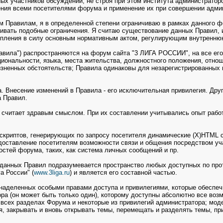
х участников обсуждений, не строя при этом института администраторс
ения всеми посетителями форума и применение их при совершении адми
ым Правилам, я в определенной степени ограничиваю в рамках данного
ливать подобные ограничения. Я считаю существование данных Правил,
тупления в силу основным нормативным актом, регулирующим внутренню
авила") распространяются на форум сайта "3 ЛИГА РОССИИ", на все его
ациональности, языка, места жительства, должностного положения, отно
изненных обстоятельств; Правила одинаковы для незарегистрированных
 Внесение изменений в Правила - его исключительная привилегия. Дру
а Правил.
 считает здравым смыслом. При их составлении учитывались опыт работ
 скриптов, генерирующих по запросу посетителя динамические (X)HTML 
доставление посетителям возможности связи и общения посредством учас
стей форума, таких, как система личных сообщений и пр.
х данных Правил подразумевается пространство любых доступных по про
а России" (
www.3liga.ru
) и является его составной частью.
 наделенных особыми правами доступа и привилегиями, которые обеспеч
ра (он может быть только один), которому доступны абсолютно все воз
 всех разделах Форума и некоторые из привилегий администратора; моде
, закрывать и вновь открывать темы, перемещать и разделять темы, при